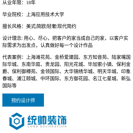
从业年限：
18年
毕业院校：
上海应用技术大学
擅长风格：
美式|简欧|轻奢|现代简约
设计理念:
用心、尽心，把客户的家当成自己的家，以客户实
际需求为出发点，认真做好每一个设计作品
代表案例：
上海滩花苑、金桥爱建园、东方知音苑、陆家嘴国
际华城、东南华庭、贵龙园、阳光花城、毕加索小镇、保利金
爵、保利御樽苑、金领国际、大华锦绣华城、明天华城、印象
春城、浦江颐城、中环国际、东方御花园、名江七星城、新弘
国际等
预约设计师