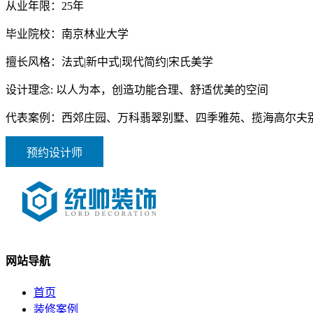
从业年限：
25年
毕业院校：
南京林业大学
擅长风格：
法式|新中式|现代简约|宋氏美学
设计理念:
以人为本，创造功能合理、舒适优美的空间
代表案例：
西郊庄园、万科翡翠别墅、四季雅苑、揽海高尔夫
预约设计师
网站导航
首页
装修案例